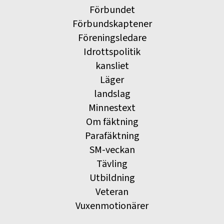
Förbundet
Förbundskaptener
Föreningsledare
Idrottspolitik
kansliet
Läger
landslag
Minnestext
Om fäktning
Parafäktning
SM-veckan
Tävling
Utbildning
Veteran
Vuxenmotionärer