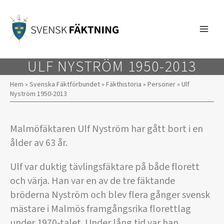
Hoppa
till
innehåll
ULF NYSTRÖM 1950-2013
Hem
»
Svenska Fäktförbundet
»
Fäkthistoria
»
Personer
»
Ulf
Nyström 1950-2013
Malmöfäktaren Ulf Nyström har gått bort i en
ålder av 63 år.
Ulf var duktig tävlingsfäktare på både florett
och värja. Han var en av de tre fäktande
bröderna Nyström och blev flera gånger svensk
mästare i Malmös framgångsrika florettlag
under 1970-talet. Under lång tid var han