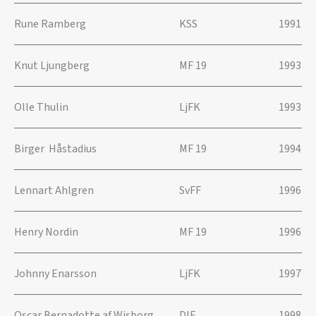
Rune Ramberg
KSS
1991
Knut Ljungberg
MF 19
1993
Olle Thulin
LjFK
1993
Birger Håstadius
MF 19
1994
Lennart Ahlgren
SvFF
1996
Henry Nordin
MF 19
1996
Johnny Enarsson
LjFK
1997
Oscar Bernadotte af Wisborg
DIF
1998