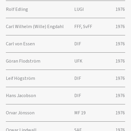
Rolf Edling
LUGI
1976
Carl Wilhelm (Wille) Engdahl
FFF, SvFF
1976
Carl von Essen
DIF
1976
Göran Flodström
UFK
1976
Leif Högström
DIF
1976
Hans Jacobson
DIF
1976
Orvar Jönsson
MF 19
1976
Orwar Lindwall
SAF
1976