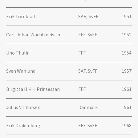
Erik Törnblad
SAF, SvFF
1951
Carl-Johan Wachtmeister
FFF, SvFF
1952
Uno Thulin
FFF
1954
Sven Wahlund
SAF, SvFF
1957
Birgitta H K H Prinsessan
FFF
1961
Julius V Thorsen
Danmark
1961
Erik Drakenberg
FFF, SvFF
1968