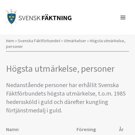
Hoppa
till
innehåll
Hem
»
Svenska Fäktförbundet
»
Utmärkelser
»
Högsta utmärkelse,
personer
Högsta utmärkelse, personer
Nedanstående personer har erhållit Svenska
Fäktförbundets högsta utmärkelse, t.o.m. 1985
hederssköld i guld och därefter kungling
förtjänstmedalj i guld.
Namn
Förening
År