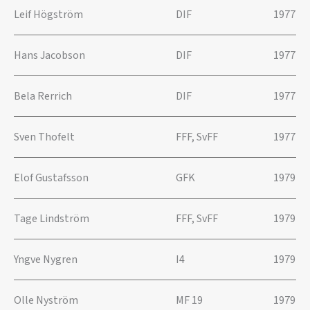
Leif Högström
DIF
1977
Hans Jacobson
DIF
1977
Bela Rerrich
DIF
1977
Sven Thofelt
FFF, SvFF
1977
Elof Gustafsson
GFK
1979
Tage Lindström
FFF, SvFF
1979
Yngve Nygren
I4
1979
Olle Nyström
MF 19
1979