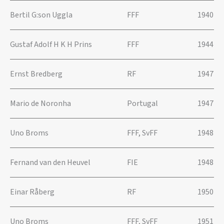
Bertil G:son Uggla
FFF
1940
Gustaf Adolf H K H Prins
FFF
1944
Ernst Bredberg
RF
1947
Mario de Noronha
Portugal
1947
Uno Broms
FFF, SvFF
1948
Fernand van den Heuvel
FIE
1948
Einar Råberg
RF
1950
Uno Broms
FFF, SvFF
1951