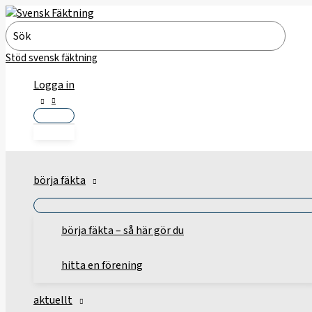
Hoppa
till
Search
innehåll
for:
Stöd svensk fäktning
Logga in
börja fäkta
börja fäkta – så här gör du
hitta en förening
aktuellt