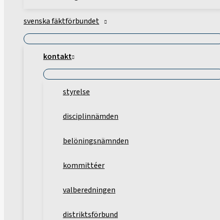
svenska fäktförbundet
kontakt
styrelse
disciplinnämden
belöningsnämnden
kommittéer
valberedningen
distriktsförbund