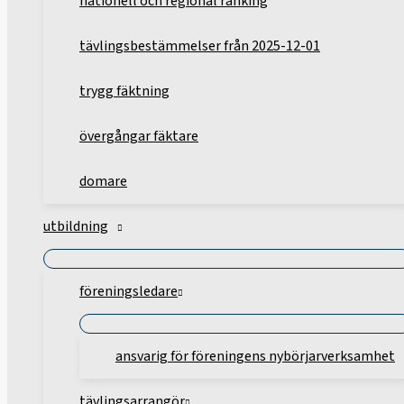
nationell och regional ranking
tävlingsbestämmelser från 2025-12-01
trygg fäktning
övergångar fäktare
domare
utbildning
föreningsledare
ansvarig för föreningens nybörjarverksamhet
tävlingsarrangör