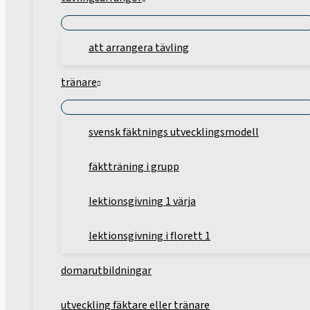
att arrangera tävling
tränare
svensk fäktnings utvecklingsmodell
fäktträning i grupp
lektionsgivning 1 värja
lektionsgivning i florett 1
domarutbildningar
utveckling fäktare eller tränare