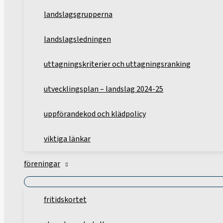
landslagsgrupperna
landslagsledningen
uttagningskriterier och uttagningsranking
utvecklingsplan – landslag 2024-25
uppförandekod och klädpolicy
viktiga länkar
föreningar
fritidskortet