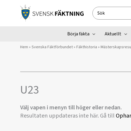
Hoppa
till
Search
innehåll
for:
Börja fäkta
Aktuellt
Hem
»
Svenska Fäktförbundet
»
Fäkthistoria
»
Mästerskapsresu
U23
Välj vapen i menyn till höger eller nedan.
Resultaten uppdateras inte här. Gå till
Ophar