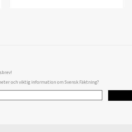
sbrev!
yheter och viktig information om Svensk Fäktning?