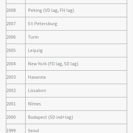
2008
Peking (VD lag, FH lag)
2007
S:t Petersburg
2006
Turin
2005
Leipzig
2004
New York (FD lag, SD lag)
2003
Havanna
2002
Lissabon
2001
Nîmes
2000
Budapest (SD ind+lag)
1999
Seoul