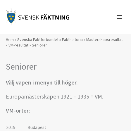
Hoppa
till
innehåll
Hem
»
Svenska Fäktförbundet
»
Fäkthistoria
»
Mästerskapsresultat
»
VM-resultat
»
Seniorer
Seniorer
Välj vapen i menyn till höger.
Europamästerskapen 1921 – 1935 = VM.
VM-orter:
2019
Budapest