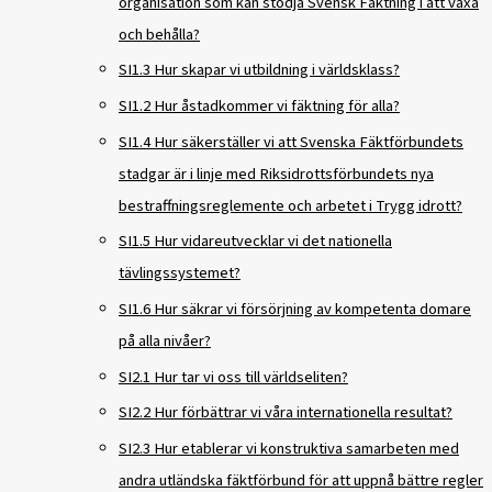
organisation som kan stödja Svensk Fäktning i att växa
och behålla?
SI1.3 Hur skapar vi utbildning i världsklass?
SI1.2 Hur åstadkommer vi fäktning för alla?
SI1.4 Hur säkerställer vi att Svenska Fäktförbundets
stadgar är i linje med Riksidrottsförbundets nya
bestraffningsreglemente och arbetet i Trygg idrott?
SI1.5 Hur vidareutvecklar vi det nationella
tävlingssystemet?
SI1.6 Hur säkrar vi försörjning av kompetenta domare
på alla nivåer?
SI2.1 Hur tar vi oss till världseliten?
SI2.2 Hur förbättrar vi våra internationella resultat?
SI2.3 Hur etablerar vi konstruktiva samarbeten med
andra utländska fäktförbund för att uppnå bättre regler