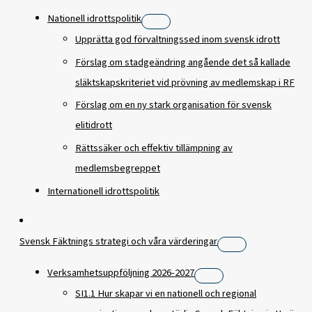
Nationell idrottspolitik
Upprätta god förvaltningssed inom svensk idrott
Förslag om stadgeändring angående det så kallade
släktskapskriteriet vid prövning av medlemskap i RF
Förslag om en ny stark organisation för svensk
elitidrott
Rättssäker och effektiv tillämpning av
medlemsbegreppet
Internationell idrottspolitik
Svensk Fäktnings strategi och våra värderingar
Verksamhetsuppföljning 2026-2027
SI1.1 Hur skapar vi en nationell och regional