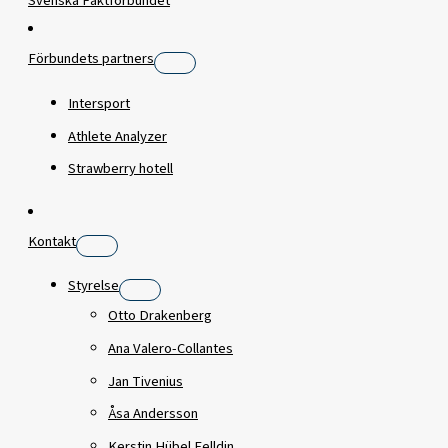
Svenska Fäktförbundet
Förbundets partners
Intersport
Athlete Analyzer
Strawberry hotell
Kontakt
Styrelse
Otto Drakenberg
Ana Valero-Collantes
Jan Tivenius
Åsa Andersson
Kerstin Hübel Felldin