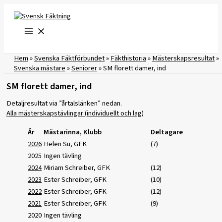
Hoppa
till
innehåll
Hem
»
Svenska Fäktförbundet
»
Fäkthistoria
»
Mästerskapsresultat
»
Svenska mästare
»
Seniorer
»
SM florett damer, ind
SM florett damer, ind
Detaljresultat via ”årtalslänken” nedan.
Alla mästerskapstävlingar (individuellt och lag)
År
Mästarinna, Klubb
Deltagare
2026
Helen Su, GFK
(7)
2025
Ingen tävling
2024
Miriam Schreiber, GFK
(12)
2023
Ester Schreiber, GFK
(10)
2022
Ester Schreiber, GFK
(12)
2021
Ester Schreiber, GFK
(9)
2020
Ingen tävling