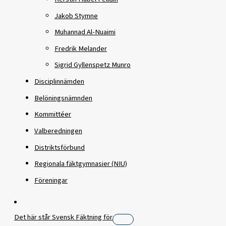
Jakob Stymne
Muhannad Al-Nuaimi
Fredrik Melander
Sigrid Gyllenspetz Munro
Disciplinnämden
Belöningsnämnden
Kommittéer
Valberedningen
Distriktsförbund
Regionala fäktgymnasier (NIU)
Föreningar
Det här står Svensk Fäktning för