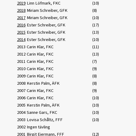
2019
Linn Löfmark, FKC
(10)
2018
Miriam Schreiber, GFK
(8)
2017
Miriam Schreiber, GFK
(10)
2016
Ester Schreiber, GFK
(17)
2015
Ester Schreiber, GFK
(13)
2014
Ester Schreiber, GFK
(10)
2013
Carin Klar, FKC
(11)
2012
Carin Klar, FKC
(13)
2011
Carin Klar, FKC
(7)
2010
Carin Klar, FKC
(9)
2009
Carin Klar, FKC
(8)
2008
Kerstin Palm, ÄFK
(8)
2007
Carin Klar, FKC
(9)
2006
Carin Klar, FKC
(10)
2005
Kerstin Palm, ÄFK
(10)
2004
Sanne Gars, FKC
(10)
2003
Lovisa Schåltz, FFF
(10)
2002
Ingen tävling
2001
Birgit Eiermann, FFF
(12)