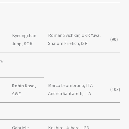
Roman Svichkar, UKR Yuval
Byeungchan
(90)
Shalom Frielich, ISR
Jung, KOR
rg
Marco Leombruno, ITA
Robin Kase,
(103)
Andrea Santarelli, ITA
SWE
Gabriele
Koshiro Uehara, JPN