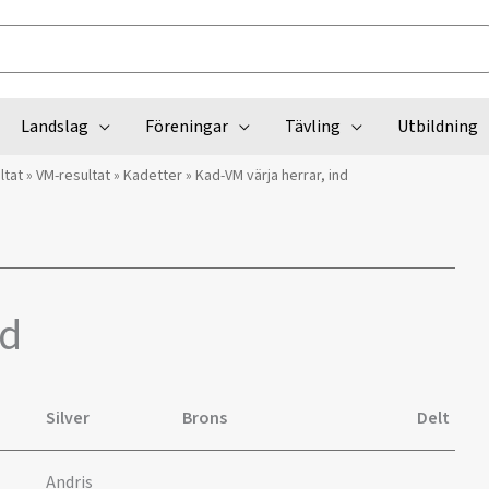
Landslag
Föreningar
Tävling
Utbildning
ltat
»
VM-resultat
»
Kadetter
»
Kad-VM värja herrar, ind
nd
Silver
Brons
Delt
Andris