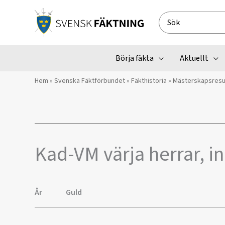
Hoppa
till
Search
innehåll
for:
Börja fäkta
Aktuellt
Hem
»
Svenska Fäktförbundet
»
Fäkthistoria
»
Mästerskapsresu
Kad-VM värja herrar, i
År
Guld