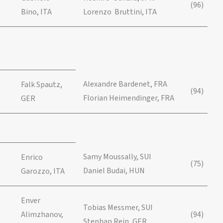
(96)
Bino, ITA
Lorenzo Bruttini, ITA
Alexandre Bardenet, FRA
Falk Spautz,
(94)
Florian Heimendinger, FRA
GER
Samy Moussally, SUI
Enrico
(75)
Daniel Budai, HUN
Garozzo, ITA
Enver
Tobias Messmer, SUI
Alimzhanov,
(94)
Stephan Rein, GER