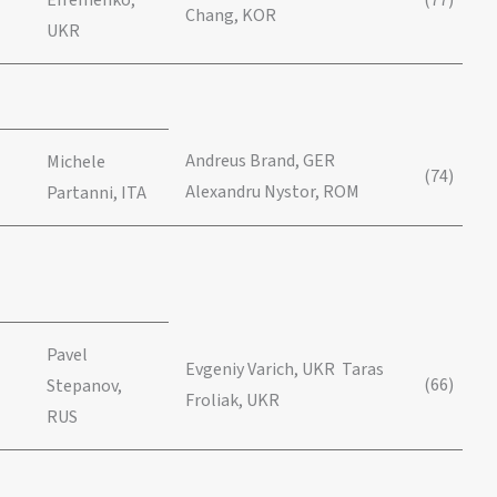
Efremenko,
(77)
Chang, KOR
UKR
Andreus Brand, GER
Michele
(74)
Alexandru Nystor, ROM
Partanni, ITA
Pavel
Evgeniy Varich, UKR Taras
(66)
Stepanov,
Froliak, UKR
RUS