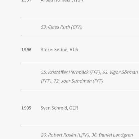
1997
Arpad Horvath, HUN
53. Claes Ruth (GFK)
1996
Alexei Seline, RUS
55. Kristoffer Hernbäck (FFF), 63. Vigor Sörman
(FFF), 72. Joar Sundman (FFF)
1995
Sven Schmid, GER
26. Robert Rosén (LjFK), 36. Daniel Landgren