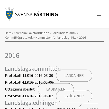
Hoppa
till
innehåll
Hem
»
Svenska Fäktförbundet
»
Förbundets arkiv
»
Kommittéprotokoll
»
Kommittén för landslag, KLL
»
2016
2016
Landslagskommittén
Protokoll-LLK16-2016-03-30
LADDA NER
Protokoll-LLK16-2016-05-06-
Uttagningsbeslut
LADDA NER
Protokoll-LLK16-2016-06-02
LADDA NER
Landslagsledningen