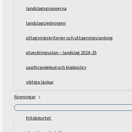
landslagsgrupperna
landslagsledningen
uttagningskriterier och uttagningsranking
utvecklingsplan – landslag 2024-25
uppförandekod och klädpolicy
viktiga länkar
föreningar
fritidskortet