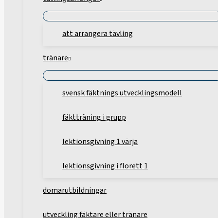
att arrangera tävling
tränare
svensk fäktnings utvecklingsmodell
fäktträning i grupp
lektionsgivning 1 värja
lektionsgivning i florett 1
domarutbildningar
utveckling fäktare eller tränare