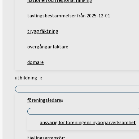
nationell och regional ranking
tävlingsbestämmelser från 2025-12-01
trygg fäktning
övergångar fäktare
domare
utbildning
föreningsledare
ansvarig för föreningens nybörjarverksamhet
tävlingsarrangör