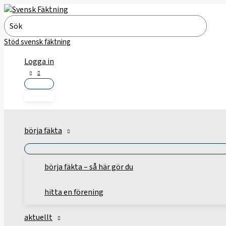
Hoppa
till
Search
innehåll
for:
Stöd svensk fäktning
Logga in
börja fäkta
börja fäkta – så här gör du
hitta en förening
aktuellt