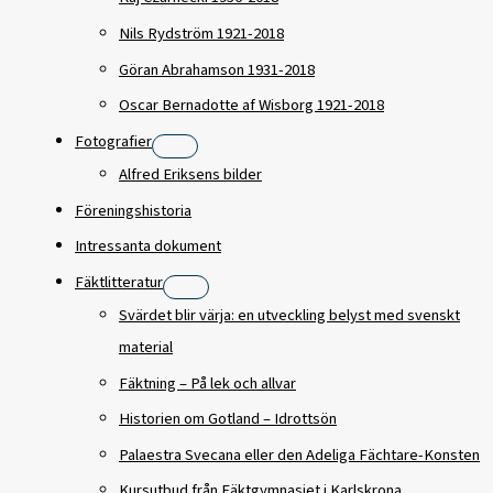
Nils Rydström 1921-2018
Göran Abrahamson 1931-2018
Oscar Bernadotte af Wisborg 1921-2018
Fotografier
Alfred Eriksens bilder
Föreningshistoria
Intressanta dokument
Fäktlitteratur
Svärdet blir värja: en utveckling belyst med svenskt
material
Fäktning – På lek och allvar
Historien om Gotland – Idrottsön
Palaestra Svecana eller den Adeliga Fächtare-Konsten
Kursutbud från Fäktgymnasiet i Karlskrona