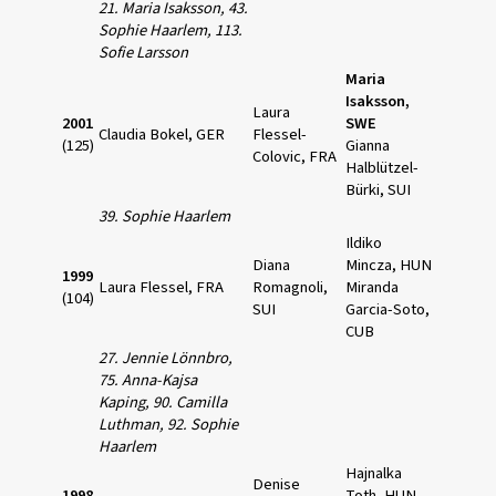
21. Maria Isaksson, 43.
Sophie Haarlem,
113.
Sofie Larsson
Maria
Isaksson,
Laura
2001
SWE
Claudia Bokel, GER
Flessel-
(125)
Gianna
Colovic, FRA
Halblützel-
Bürki, SUI
39. Sophie Haarlem
Ildiko
Diana
Mincza, HUN
1999
Laura Flessel, FRA
Romagnoli,
Miranda
(104)
SUI
Garcia-Soto,
CUB
27. Jennie Lönnbro,
75. Anna-Kajsa
Kaping,
90. Camilla
Luthman, 92. Sophie
Haarlem
Hajnalka
Denise
1998
Toth, HUN