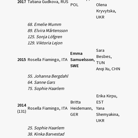
2017
Tatiana Gudkova, RUS
POL
Olena
Kryvytska,
UKR
68. Emelie Mumm
89. Elvira Mårtensson
125. Sonja Löfgren
129. Viktoria Lejon
Sara
Emma
Besbes,
2015
Rosella Fiamingo, ITA
Samuelsson,
TUN
SWE
Anqi Xu, CHN
55. Johanna Bergdahl
64. Sanne Gars
75. Sophie Haarlem
Erika Kirpu,
Britta
EST
2014
Rosella Fiamingo, ITA
Heidemann,
Yana
(131)
GER
Shemyakina,
UKR
25. Sophie Haarlem
38. Kinka Barvestad