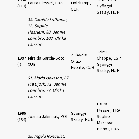
Laura Flessel, FRA
Holzkamp,
(117)
Gyöngyi
GER
Szalay, HUN
38. Camilla Luthman,
72. Sophie
Haarlem,
88. Jennie
Lönnbro, 103. Ulrika
Larsson
Taimi
Zuleydis
1997
Miraida Garcia-Soto,
Chappe, ESP
Ortiz-
(-)
CUB
Gyöngyi
Fuente, CUB
Szalay, HUN
51. Maria Isaksson, 67.
Pia Björk,
71. Jennie
Lönnbro, 77. Ulrika
Larsson
Laura
Flessel, FRA
1995
Gyöngyi
Joanna Jakimiuk, POL
Sophie
(134)
Szalay, HUN
Moresse-
Pichot, FRA
25. Ingela Ronquist,