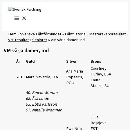
Hoppa
till
innehåll
Hem
»
Svenska Fäktförbundet
»
Fäkthistoria
»
Mästerskapsresultat
»
VM-resultat
»
Seniorer
»
VM värja damer, ind
VM värja damer, ind
År
Guld
Silver
Brons
Courtney
Ana Maria
Hurley, USA
2018
Mara Navarria, ITA
Popescu,
Laura
ROU
Staehli, SUI
50. Emelie Mumm
62. Åsa Linde
93. Ebba Karlsson
97. Natalie Wramner
Julia
Beljajeva,
Ewa Nelip,
EST