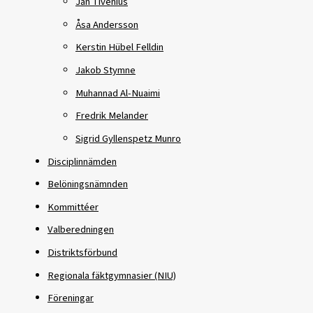
Jan Tivenius
Åsa Andersson
Kerstin Hübel Felldin
Jakob Stymne
Muhannad Al-Nuaimi
Fredrik Melander
Sigrid Gyllenspetz Munro
Disciplinnämden
Belöningsnämnden
Kommittéer
Valberedningen
Distriktsförbund
Regionala fäktgymnasier (NIU)
Föreningar