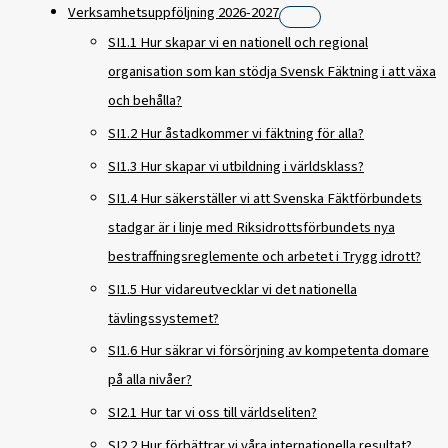
Verksamhetsuppföljning 2026-2027
SI1.1 Hur skapar vi en nationell och regional
organisation som kan stödja Svensk Fäktning i att växa
och behålla?
SI1.2 Hur åstadkommer vi fäktning för alla?
SI1.3 Hur skapar vi utbildning i världsklass?
SI1.4 Hur säkerställer vi att Svenska Fäktförbundets
stadgar är i linje med Riksidrottsförbundets nya
bestraffningsreglemente och arbetet i Trygg idrott?
SI1.5 Hur vidareutvecklar vi det nationella
tävlingssystemet?
SI1.6 Hur säkrar vi försörjning av kompetenta domare
på alla nivåer?
SI2.1 Hur tar vi oss till världseliten?
SI2.2 Hur förbättrar vi våra internationella resultat?