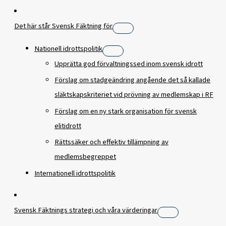
Det här står Svensk Fäktning för
Nationell idrottspolitik
Upprätta god förvaltningssed inom svensk idrott
Förslag om stadgeändring angående det så kallade
släktskapskriteriet vid prövning av medlemskap i RF
Förslag om en ny stark organisation för svensk
elitidrott
Rättssäker och effektiv tillämpning av
medlemsbegreppet
Internationell idrottspolitik
Svensk Fäktnings strategi och våra värderingar