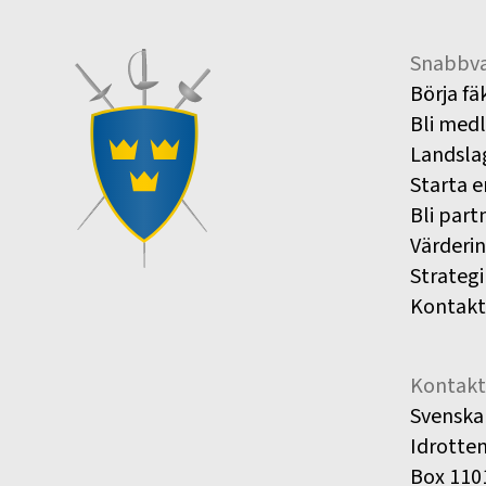
Snabbva
Börja fä
Bli med
Landsla
Starta e
Bli part
Värderi
Strategi
Kontakt
Kontakt
Svenska
Idrotte
Box 110