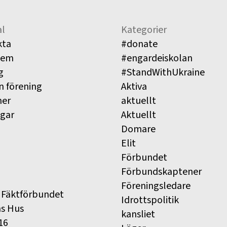
l
Kategorier
kta
#donate
lem
#engardeiskolan
g
#StandWithUkraine
n förening
Aktiva
ner
aktuellt
ngar
Aktuellt
Domare
Elit
Förbundet
Förbundskaptener
Föreningsledare
 Fäktförbundet
Idrottspolitik
ns Hus
kansliet
16