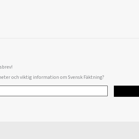
sbrev!
yheter och viktig information om Svensk Fäktning?