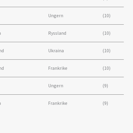
ien
Ungern
(10)
n
Ryssland
(10)
nd
Ukraina
(10)
nd
Frankrike
(10)
Ungern
(9)
n
Frankrike
(9)