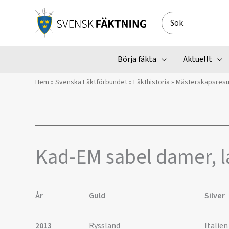
Hoppa
till
Search
innehåll
for:
Börja fäkta
Aktuellt
Hem
»
Svenska Fäktförbundet
»
Fäkthistoria
»
Mästerskapsresu
Kad-EM sabel damer, l
År
Guld
Silver
2013
Ryssland
Ital