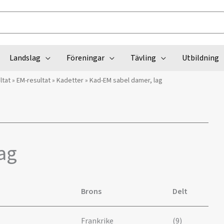
Landslag
Föreningar
Tävling
Utbildning
ltat
»
EM-resultat
»
Kadetter
»
Kad-EM sabel damer, lag
ag
Brons
Delt
ien
Frankrike
(9)