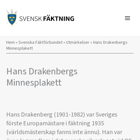
Hoppa
till
innehåll
Hem
»
Svenska Fäktförbundet
»
Utmärkelser
»
Hans Drakenbergs
Minnesplakett
Hans Drakenbergs
Minnesplakett
Hans Drakenberg (1901-1982) var Sveriges
förste Europamästare i fäktning 1935
(världsmästerskap fanns inte ännu). Han var