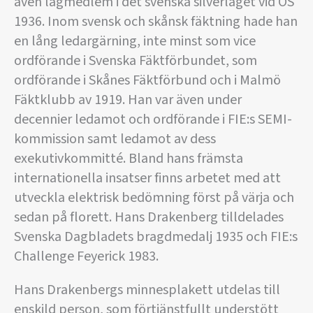
även lagmedlem i det svenska silverlaget vid OS
1936. Inom svensk och skånsk fäktning hade han
en lång ledargärning, inte minst som vice
ordförande i Svenska Fäktförbundet, som
ordförande i Skånes Fäktförbund och i Malmö
Fäktklubb av 1919. Han var även under
decennier ledamot och ordförande i FIE:s SEMI-
kommission samt ledamot av dess
exekutivkommitté. Bland hans främsta
internationella insatser finns arbetet med att
utveckla elektrisk bedömning först på värja och
sedan på florett. Hans Drakenberg tilldelades
Svenska Dagbladets bragdmedalj 1935 och FIE:s
Challenge Feyerick 1983.
Hans Drakenbergs minnesplakett utdelas till
enskild person, som förtjänstfullt understött