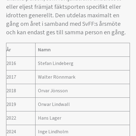
eller eljest främjat fäktsporten specifikt eller
idrotten generellt. Den utdelas maximalt en
gång om året i samband med SvFF:s årsmöte
och kan endast ges till samma person en gång.
År
Namn
2016
Stefan Lindeberg
2017
Walter Rönnmark
2018
Orvar Jönsson
2019
Orwar Lindwall
2022
Hans Lager
2024
Inge Lindholm