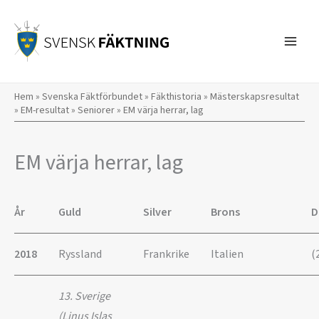
Hoppa
till
innehåll
Hem
»
Svenska Fäktförbundet
»
Fäkthistoria
»
Mästerskapsresultat
»
EM-resultat
»
Seniorer
»
EM värja herrar, lag
EM värja herrar, lag
År
Guld
Silver
Brons
D
2018
Ryssland
Frankrike
Italien
(
13. Sverige
(Linus Islas