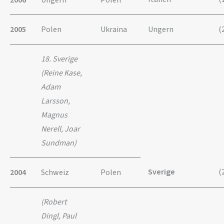
2006
Ungern
Polen
2005
Polen
Ukraina
Ungern
(
18. Sverige
(Reine Kase,
Adam
Larsson,
Magnus
Nerell, Joar
Sundman)
Sverige
(
2004
Schweiz
Polen
(Robert
Dingl, Paul