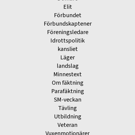
Elit
Förbundet
Förbundskaptener
Föreningsledare
Idrottspolitik
kansliet
Läger
landslag
Minnestext
Om fäktning
Parafäktning
SM-veckan
Tävling
Utbildning
Veteran
Vuxenmotionärer