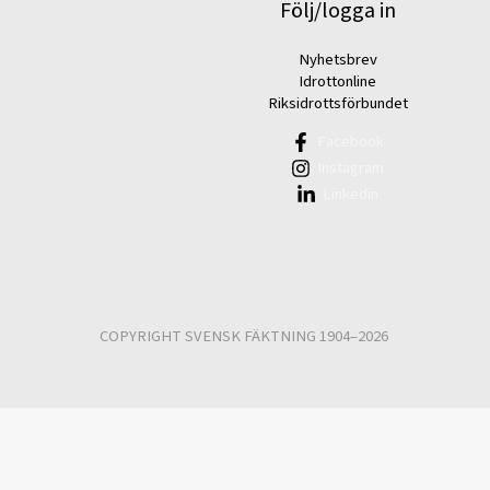
Följ/logga in
Nyhetsbrev
Idrottonline
Riksidrottsförbundet
Facebook
Instagram
Linkedin
COPYRIGHT SVENSK FÄKTNING 1904–2026