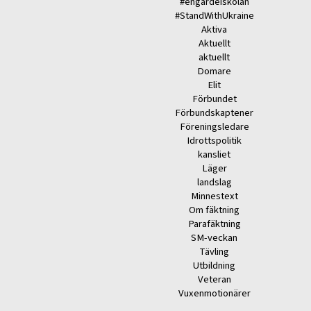
#engardeiskolan
#StandWithUkraine
Aktiva
Aktuellt
aktuellt
Domare
Elit
Förbundet
Förbundskaptener
Föreningsledare
Idrottspolitik
kansliet
Läger
landslag
Minnestext
Om fäktning
Parafäktning
SM-veckan
Tävling
Utbildning
Veteran
Vuxenmotionärer