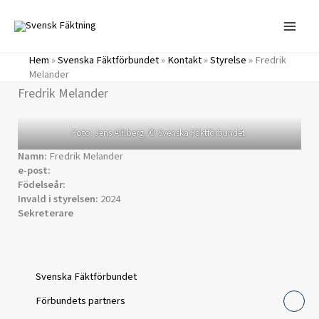
Hoppa
till
innehåll
Hem
»
Svenska Fäktförbundet
»
Kontakt
»
Styrelse
»
Fredrik
Melander
Fredrik Melander
Foto: Jens Alftberg. © Svenska Fäktförbundet.
Namn:
Fredrik Melander
e-post:
Födelseår:
Invald i styrelsen:
2024
Sekreterare
Svenska Fäktförbundet
Förbundets partners