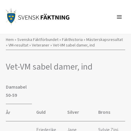
Hoppa
till
innehåll
Hem
»
Svenska Fäktförbundet
»
Fäkthistoria
»
Mästerskapsresultat
»
VM-resultat
»
Veteraner
»
Vet-VM sabel damer, ind
Vet-VM sabel damer, ind
Damsabel
50-59
Guld
Silver
Brons
År
Friederike
Jane
Sylvie Zini,