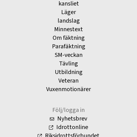
kansliet
Läger
landslag
Minnestext
Om fäktning
Parafäktning
SM-veckan
Tävling
Utbildning
Veteran
Vuxenmotionärer
Följ/logga in
Nyhetsbrev
Idrottonline
Riksidrottsförbundet