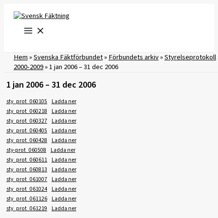
Hoppa
till
innehåll
Hem
»
Svenska Fäktförbundet
»
Förbundets arkiv
»
Styrelseprotokoll
2000-2009
»
1 jan 2006 – 31 dec 2006
1 jan 2006 – 31 dec 2006
sty_prot_060105
Ladda ner
sty_prot_060218
Ladda ner
sty_prot_060327
Ladda ner
sty_prot_060405
Ladda ner
sty_prot_060428
Ladda ner
sty-prot_060508
Ladda ner
sty_prot_060611
Ladda ner
sty_prot_060813
Ladda ner
sty_prot_061007
Ladda ner
sty_prot_061024
Ladda ner
sty_prot_061126
Ladda ner
sty_prot_061219
Ladda ner