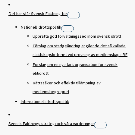
Det här står Svensk Fäktning för
Nationell idrottspolitik
Upprätta god förvaltningssed inom svensk idrott
Förslag om stadgeändring angående det så kallade
släktskapskriteriet vid prövning av medlemskap i RF
Förslag om en ny stark organisation för svensk
elitidrott
Rättssäker och effektiv tillämpning av
medlemsbegreppet
Internationell idrottspolitik
Svensk Fäktnings strategi och våra värderingar