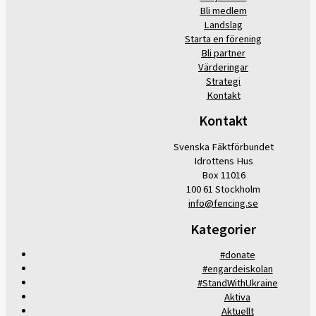
Bli medlem
Landslag
Starta en förening
Bli partner
Värderingar
Strategi
Kontakt
Kontakt
Svenska Fäktförbundet
Idrottens Hus
Box 11016
100 61 Stockholm
info@fencing.se
Kategorier
#donate
#engardeiskolan
#StandWithUkraine
Aktiva
Aktuellt