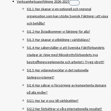
Verksamhetsuppföljning 2026-2027
SI1.1 Hur skapar vi en nationell och regional
organisation som kan stödja Svensk Fäktning i att växa
och behålla?
SI1.2 Hur åstadkommer vi fäktning för alla?
SI1.3 Hur skapar vi utbildning i världsklass?
SI1.4 Hur säkerställer vi att Svenska Fäktförbundets
stadgar är i linje med Riksidrottsförbundets nya
bestraffningsreglemente och arbetet i Trygg idrott?
SI1.5 Hur vidareutvecklar vi det nationella
tävlingssystemet?
SI1.6 Hur säkrar vi försörjning av kompetenta domare
på alla nivåer?
SI2.1 Hur tar vi oss till världseliten?
SI2.2 Hur förbättrar vi våra internationella resultat?