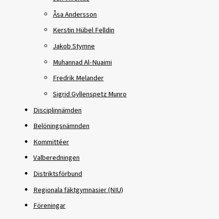
Åsa Andersson
Kerstin Hübel Felldin
Jakob Stymne
Muhannad Al-Nuaimi
Fredrik Melander
Sigrid Gyllenspetz Munro
Disciplinnämden
Belöningsnämnden
Kommittéer
Valberedningen
Distriktsförbund
Regionala fäktgymnasier (NIU)
Föreningar