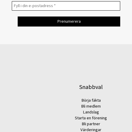
Snabbval
Börja fäkta
Bli medlem
Landslag
Starta en förening
Bli partner
Värderingar