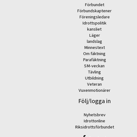
Förbundet
Förbundskaptener
Föreningsledare
Idrottspolitik
kansliet
Läger
landslag
Minnestext
Om fäktning
Parafäktning
SM-veckan
Tävling
Utbildning
Veteran
Vuxenmotionärer
Följ/logga in
Nyhetsbrev
Idrottonline
Riksidrottsförbundet