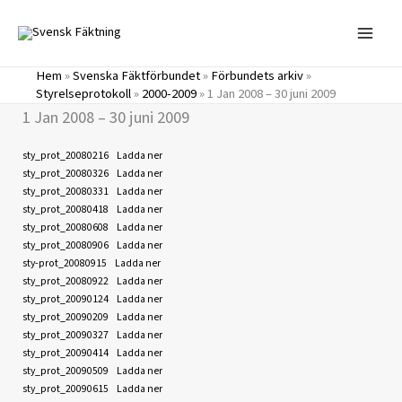
Hoppa
till
innehåll
Hem
»
Svenska Fäktförbundet
»
Förbundets arkiv
»
Styrelseprotokoll
»
2000-2009
»
1 Jan 2008 – 30 juni 2009
1 Jan 2008 – 30 juni 2009
sty_prot_20080216
Ladda ner
sty_prot_20080326
Ladda ner
sty_prot_20080331
Ladda ner
sty_prot_20080418
Ladda ner
sty_prot_20080608
Ladda ner
sty_prot_20080906
Ladda ner
sty-prot_20080915
Ladda ner
sty_prot_20080922
Ladda ner
sty_prot_20090124
Ladda ner
sty_prot_20090209
Ladda ner
sty_prot_20090327
Ladda ner
sty_prot_20090414
Ladda ner
sty_prot_20090509
Ladda ner
sty_prot_20090615
Ladda ner