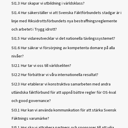
SI1.3 Hur skapar vi utbildning i världsklass?
SI1.4 Hur säkerställer vi att Svenska Fäktförbundets stadgar är i
linje med Riksidrottsförbundets nya bestraffningsreglemente
och arbetet i Trygg idrott?
SI1.5 Hur vidareutvecklar vi det nationella tävlingssystemet?
SI1.6 Hur säkrar vi försörjning av kompetenta domare på alla
nivåer?
SI2.1 Hur tar vi oss till världseliten?
SI2.2 Hur förbättrar vi våra internationella resultat?
SI2.3 Hur etablerar vi konstruktiva samarbeten med andra
utländska fäktförbund för att uppnå bättre regler för OS-kval
och good governance?
SI3.1 Hur kan vi använda kommunikation för att stärka Svensk
Fäktnings varumärke?
SI5.1 Hur ska vi attrahera partners och sponsorer till att vilja