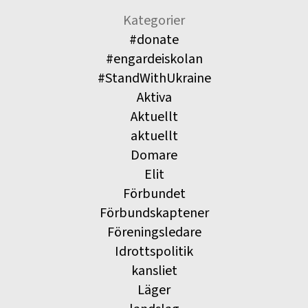
Kategorier
#donate
#engardeiskolan
#StandWithUkraine
Aktiva
Aktuellt
aktuellt
Domare
Elit
Förbundet
Förbundskaptener
Föreningsledare
Idrottspolitik
kansliet
Läger