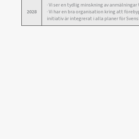
· Vi ser en tydlig minskning av anmälningar 
2028
· Vi har en bra organisation kring att före
initiativ är integrerat i alla planer för Sve