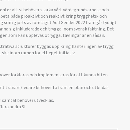
denter att vi behöver stärka vårt värdegrundsarbete och
rbeta både proaktivt och reaktivt kring trygghets- och
ng som gjorts av företaget Add Gender 2022 framgår tydligt
t känna sig inkluderade och trygga inom svensk fäktning. Det
gen som kan upplevas otrygga, tävlingar är en sådan.
rativa strukturer byggas upp kring hanteringen av trygg
ke inom ramen för ett eget initiativ.
över förklaras och implementeras för att kunna bli en
samt tränare/ledare behöver ta fram en plan och utbildas
r samtal behöver utvecklas.
lera andra SI.