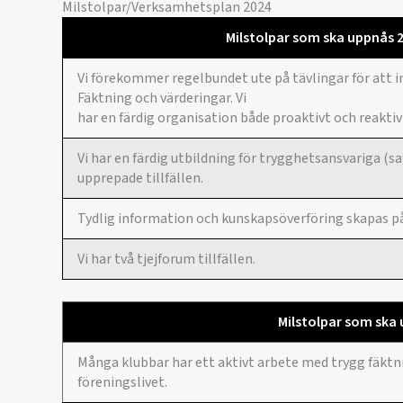
Milstolpar/Verksamhetsplan 2024
Milstolpar som ska uppnås 
Vi förekommer regelbundet ute på tävlingar för att 
Fäktning och värderingar. Vi
har en färdig organisation både proaktivt och reaktiv
Vi har en färdig utbildning för trygghetsansvariga (s
upprepade tillfällen.
Tydlig information och kunskapsöverföring skapas på
Vi har två tjejforum tillfällen.
Milstolpar som ska
Många klubbar har ett aktivt arbete med trygg fäktnin
föreningslivet.