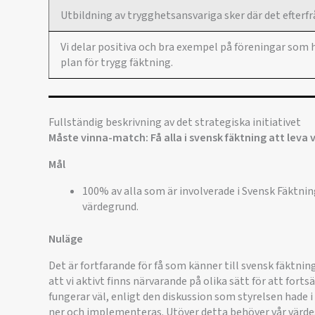
Utbildning av trygghetsansvariga sker där det efterfr
Vi delar positiva och bra exempel på föreningar so
plan för trygg fäktning.
Fullständig beskrivning av det strategiska initiativet
Måste vinna-match: Få alla i svensk fäktning att leva
Mål
100% av alla som är involverade i Svensk Fäktnin
värdegrund.
Nuläge
Det är fortfarande för få som känner till svensk fäktnin
att vi aktivt finns närvarande på olika sätt för att for
fungerar väl, enligt den diskussion som styrelsen hade 
ner och implementeras. Utöver detta behöver vår värde