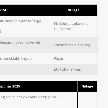
2024
Nuläge
informera/diskutera Trygg
Ej påbörjat, planeras
till Örebro.
t.
afeguarding) som sker vid
Fortfarande planering.
 svenskfäktning.se.
Pågår
Ett tillfälle kvar.
 uppnås 2025
Nuläge
g och hur de öka antalet tjejer in i