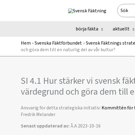
Hoppa
Search
till
for:
innehåll
börja fäkta
aktuellt
Hem
»
Svenska Fäktförbundet
»
Svensk Fäktnings strate
och göra dem till en naturlig del av vår kultur?
SI 4.1 Hur stärker vi svensk fä
värdegrund och göra dem till en
Ansvarig för detta strategiska initiativ:
Kommittén för f
Fredrik Melander
Senast uppdaterad av:
Å.A 2023-10-16