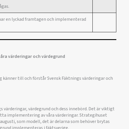
ågas.
m har en lyckad framtagen och implementerad
 våra värderingar och värdegrund
g känner till och förstår Svensk Fäktnings värderingar och
gs värderingar, värdegrund och dess innebörd. Det är viktigt
tsätta implementering av våra värderingar. Strategihuset
i augusti, som modell, det är delarna som behöver brytas
grund implementeras i fäktsverige.