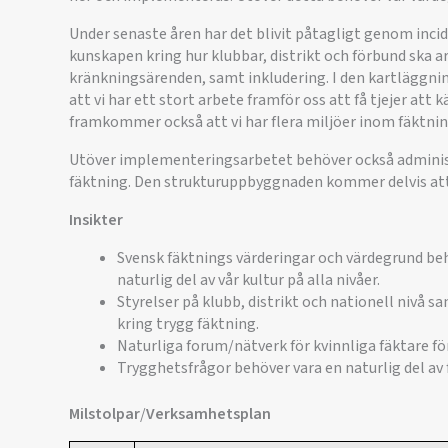
Under senaste åren har det blivit påtagligt genom inci
kunskapen kring hur klubbar, distrikt och förbund ska a
kränkningsärenden, samt inkludering. I den kartläggni
att vi har ett stort arbete framför oss att få tjejer at
framkommer också att vi har flera miljöer inom fäktnin
Utöver implementeringsarbetet behöver också administ
fäktning. Den strukturuppbyggnaden kommer delvis att s
Insikter
Svensk fäktnings värderingar och värdegrund beh
naturlig del av vår kultur på alla nivåer.
Styrelser på klubb, distrikt och nationell nivå 
kring trygg fäktning.
Naturliga forum/nätverk för kvinnliga fäktare fö
Trygghetsfrågor behöver vara en naturlig del av f
Milstolpar
/
Verksamhetsplan